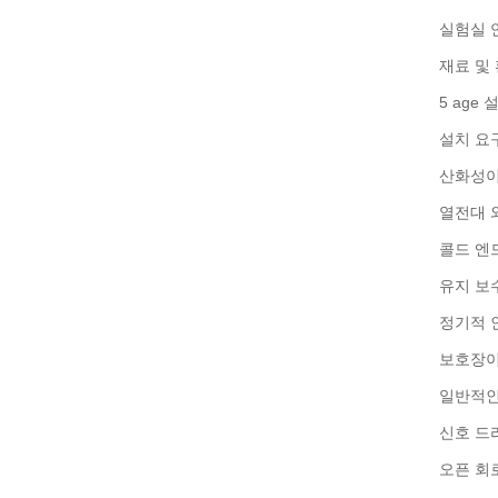
실험실 
재료 및
5 age
설치 요
산화성이
열전대 
콜드 엔
유지 보
정기적 인
보호장이
일반적인
신호 드
오픈 회