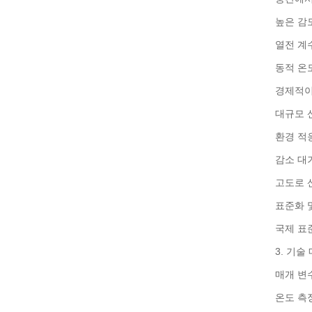
높은 감
열전 계수
동적 온도
경제적이
대규모 
환경 적
감소 대
고도로 
표준화 
국제 표준
3. 기술
매개 변
온도 측정 