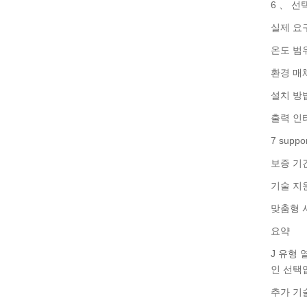
6 、 선
실제 요
온도 범위
환경 매
설치 방법
출력 인터
7 sup
보증 기간
기술 지원
맞춤형 
요약
J 유형
인 선택
추가 기