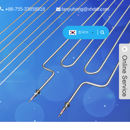
+86-755-33858918
fanyuhong@xhddr.com
한국어
Live