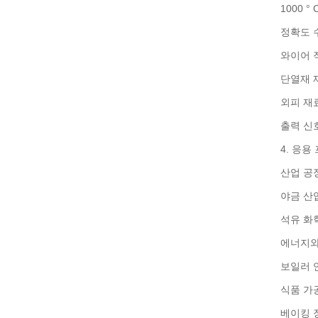
1000 
정확도 수준
와이어 직
단열재 재
외피 재료 
출력 신호
4. 응용
산업 공
야금 산업
석유 화학
에너지와
보일러 
식품 가
베이킹 장