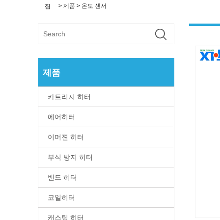
>
제품
>
온도 센서
집
제품
카트리지 히터
에어히터
이머젼 히터
부식 방지 히터
밴드 히터
코일히터
캐스팅 히터