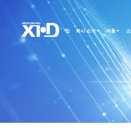
집
회사 소개
제품
소